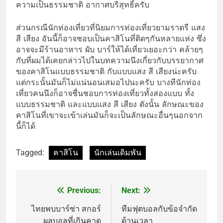
ความเป็นธรรมชาติ อากาศบริสุทธิ์ครับ
ส่วนกรณีนักท่องเที่ยวที่นิยมการท่องเที่ยวยามราตรี แสง
สี เสียง อันนี้ก็อาจชอบเป็นคาสิโนที่ติดๆกันหลายแห่ง ซึ่ง
อาจจะมีร้านอาหาร ผับ บาร์ให้ได้เที่ยวเยอะกว่า คล้ายๆ
กับที่ผมได้เคยกล่าวไปในบทความนึงเกี่ยวกับบรรยากาศ
ของคาสิโนแบบธรรมชาติ กับแบบแสง สี เสียงน่ะครับ
แต่กระนั้นมันก็ไม่แน่นอนเสมอไปนะครับ บางทีนักท่อง
เที่ยวคนนึงก็อาจชื่นชอบการท่องเที่ยวทั้งสองแบบ ทั้ง
แบบธรรมชาติ และแบบแสง สี เสียง ดังนั้น ลักษณะของ
คาสิโนที่เขาจะเข้าเล่นมันก็จะเป็นลักษณะอื่นๆนอกจาก
นี้ก็ได้
Tagged:
คาสิโน
นักเล่นเดิมพัน
Previous:
Next:
Post
navigation
ไทยพบบาร์ซ่า สกอร์
ทีมฟุตบอลกับข้อจำกัด
ผลบอลที่เกินคาด
ด้านเวลา