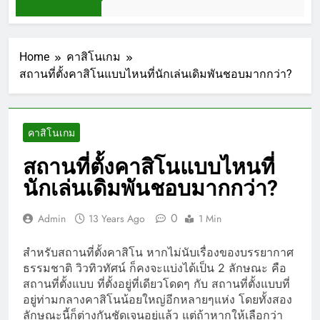
11 Years Ago
Home
คาสิโนเกม
สถานที่ตั้งคาสิโนแบบไหนที่นักเล่นเดิมพันชอบมากกว่า?
คาสิโนเกม
สถานที่ตั้งคาสิโนแบบไหนที่
นักเล่นเดิมพันชอบมากกว่า?
0
Admin
13 Years Ago
1 Min
สำหรับสถานที่ตั้งคาสิโน หากไม่นับเรื่องของบรรยากาศ
ธรรมชาติ วิวทิวทัศน์ ก็คงจะแบ่งได้เป็น 2 ลักษณะ คือ
สถานที่ตั้งแบบ ที่ตั้งอยู่ที่เดียวโดดๆ กับ สถานที่ตั้งแบบที่
อยู่ท่ามกลางคาสิโนน้อยใหญ่อีกหลายๆแห่ง โดยทั้งสอง
ลักษณะนี้ก็ต่างกันชัดเจนอยู่แล้ว แต่ถ้าหากให้เลือกว่า