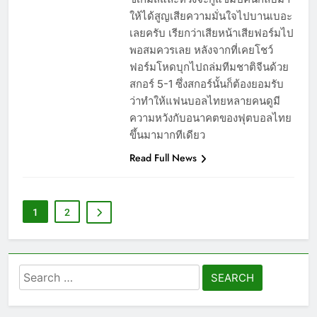
ให้ได้สูญเสียความมั่นใจไปบานเบอะ
เลยครับ เรียกว่าเสียหน้าเสียฟอร์มไป
พอสมควรเลย หลังจากที่เคยโชว์
ฟอร์มโหดบุกไปถล่มทีมชาติจีนด้วย
สกอร์ 5-1 ซึ่งสกอร์นั้นก็ต้องยอมรับ
ว่าทำให้แฟนบอลไทยหลายคนดูมี
ความหวังกับอนาคตของฟุตบอลไทย
ขึ้นมามากทีเดียว
Read Full News
1
2
Search
for: