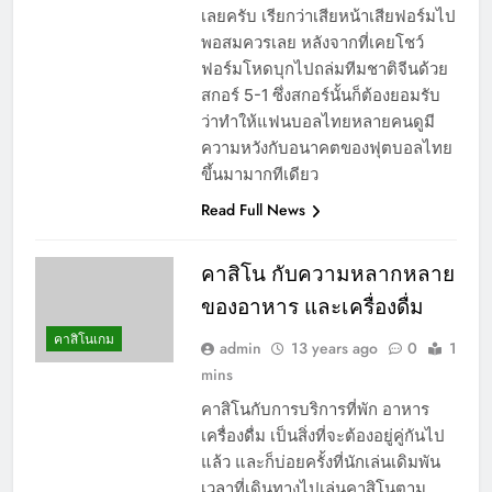
เลยครับ เรียกว่าเสียหน้าเสียฟอร์มไป
พอสมควรเลย หลังจากที่เคยโชว์
ฟอร์มโหดบุกไปถล่มทีมชาติจีนด้วย
สกอร์ 5-1 ซึ่งสกอร์นั้นก็ต้องยอมรับ
ว่าทำให้แฟนบอลไทยหลายคนดูมี
ความหวังกับอนาคตของฟุตบอลไทย
ขึ้นมามากทีเดียว
Read Full News
คาสิโน กับความหลากหลาย
ของอาหาร และเครื่องดื่ม
คาสิโนเกม
admin
13 years ago
0
1
mins
คาสิโนกับการบริการที่พัก อาหาร
เครื่องดื่ม เป็นสิ่งที่จะต้องอยู่คู่กันไป
แล้ว และก็บ่อยครั้งที่นักเล่นเดิมพัน
เวลาที่เดินทางไปเล่นคาสิโนตาม