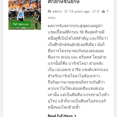
ศึกยักษ์ชนยักษ์
admin
13 years ago
0
1
mins
กีฬาฟุตบอล
ผลการจับสลากประคู่ฟุตบอลยูฟ่า
แชมเปี้ยนส์ลีกรอบ 16 ทีมสุดท้ายมี
หนึ่งคู่ที่เป็นไฮไลท์สำคัญ และก็ถือว่า
เป็นศึกยักษ์ชนยักษ์เลยทีเดียว นั่นก็
คือการโคจรมาพบกันของสองยอด
ทีมจาก สเปน และ ฝรั่งเศส โดยฝ่าย
แรกนั้นก็คือ บาร์เซโลน่า ฝ่ายหลัง
เป็น เปแอสเช ปารีส แซงต์แชรกแมง
สำหรับบาร์เซโลน่าไม่ต้องกล่าว
ถึงกันมากมายทุกคนก็ทราบกันดีว่า
พวกเขาไม่ใช่แค่ยอดทีมแห่งสเปน
เท่านั้น แต่เป็นทีมที่น่าเกรงขามไปทั่ว
ยุโรป แล้วก็อาจเป็นทีมสโมสรเบอร์
หนึ่งของโลกด้วยซ้ำ
Read Full News